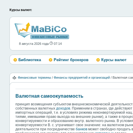
Курсы валют:
ФИНАНСОВЫЕ РЫНКИ
8 августа 2026 года
07:14
Библиотека
Рейтинг брокеров
Курсы валют
Финансовые термины
/
Финансы предприятий и организаций
/ Валютная с
Валютная самоокупаемость
принцип возмещения субъектом внешнеэкономической деятельности
собственных валютных
доходов
. Применим в странах, где действую
импортных операций, т.е. в условиях режима неконвертируемой нац
тиями, имевшими право выхода на внешние рынки), а также в проце
конвертируемости и образованию внутр. валютного рынка. В услови
конвертируемости В. с. утрачивает свое значение: на валютном ры
деятельности при посредничестве
банков
может свободно продать в