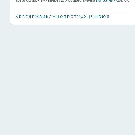
требующуюся ему валюту для осуществления
импортных
сделок.
А
Б
В
Г
Д
Е
Ж
З
И
К
Л
М
Н
О
П
Р
С
Т
У
Ф
Х
Ц
Ч
Ш
Э
Ю
Я