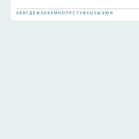
А
Б
В
Г
Д
Е
Ж
З
И
К
Л
М
Н
О
П
Р
С
Т
У
Ф
Х
Ц
Ч
Ш
Э
Ю
Я