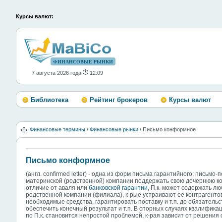
Курсы валют:
ФИНАНСОВЫЕ РЫНКИ
7 августа 2026 года
12:09
Библиотека
Рейтинг брокеров
Курсы валют
Финансовые термины
/
Финансовые рынки
/ Письмо конформное
Письмо конформное
(англ. confirmed letter) - одна из форм письма гарантийного; письм
материнской (родственной) компании поддержать свою дочернюю к
отличие от аваля или
банковской
гарантии
, П.к. может содержать 
родственной компании (филиала), к-рые устраивают ее контрагенто
необходимые средства, гарантировать поставку и т.п. до обязатель
обеспечить конечный результат и т.п. В спорных случаях квалифика
по П.к. становится непростой проблемой, к-рая зависит от решения 