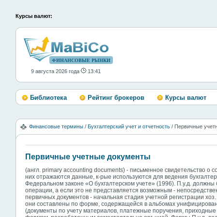
Курсы валют:
ФИНАНСОВЫЕ РЫНКИ
9 августа 2026 года
13:41
Библиотека
Рейтинг брокеров
Курсы валют
Финансовые термины
/
Бухгалтерский учет и отчетность
/ Первичные учет
Первичные учетные документы
(англ. primary accounting documents) - письменное свидетельство о
них отражаются данные, к-рые используются для ведения бухгалтерск
Федеральном законе «О бухгалтерском учете» (1996). П.у.д. должн
операции, а если это не представляется возможным - непосредстве
первичных документов - начальная стадия учетной регистрации хоз.
они составлены по форме, содержащейся в альбомах унифицирова
(документы по учету материалов, платежные поручения, приходные и