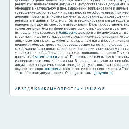
формам, разработанным самостоятельно орг-цией. Формы П.у.д. до
реквизиты: наименование документа, дату составления документа, 
операции в натуральном и ден. выражении, наименование и личные 
совершение хоз. операции и правильность ее оформления. При необ
дополнит, реквизиты (номер документа, основание для совершения 
реквизиты и данные П.у.д. могут быть зафиксированы в виде кодов,
паролем или другим способом авторизации. В случаях, установл. з
самой орг-цией, бланки форм первичных учетных документов относят
исправлений в кассовые и
банковские
документы не допускается, в 
вноситься лишь по согласованию с участниками хоз. операций, что
лиц, к-рые подписали документы, с указанием даты внесения исправ
подлежат обязат. проверке. Проверка осуществляется по форме (п
содержанию (законность совершения операции, логическая увязка и 
упорядочения обработки данных о хоз. операциях на основе П.у.д.
(регистры
бухгалтерского
учета). Первичные и сводные учетные док
машинных носителях информации. В последнем случае орг-ция обяза
документов на бумажных носителях для др. участников хоз. операци
осуществляющих
контроль
в соответствии с законодательством Росс
также Учетная документация, Оправдательные
документы
).
А
Б
В
Г
Д
Е
Ж
З
И
К
Л
М
Н
О
П
Р
С
Т
У
Ф
Х
Ц
Ч
Ш
Э
Ю
Я