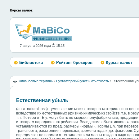
Курсы валют:
ФИНАНСОВЫЕ РЫНКИ
7 августа 2026 года
15:15
Библиотека
Рейтинг брокеров
Курсы валют
Финансовые термины
/
Бухгалтерский учет и отчетность
/ Естественная у
Естественная убыль
(англ. natural loss) - уменьшение массы товарно-материальных цен
вследствие их естественных (физико-химических) свойств, т.е. в резу
т.п. Потери от Е.у. могут быть по сырью, полуфабрикатам, продукц
и товарам народного потребления. Вследствие объективного характе
устанавливаются их пред. размеры (нормы). Нормы Е.у. при перевоз
транспорта, расстояния перевозки, времени года и др. факторов. Су
определяют по нормам от стоимости или массы каждого вида ценно