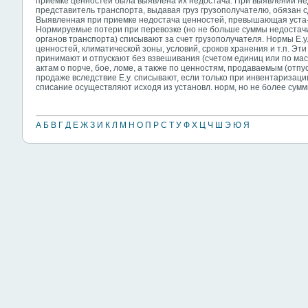
приемке ценностей была выявлена их недостача. При выявлении нед
представитель транспорта, выдавая груз грузополучателю, обязан с
Выявленная при приемке недостача ценностей, превышающая уста-н
Нормируемые потери при перевозке (но не больше суммы недостачи
органов транспорта) списывают за счет грузополучателя. Нормы Е.у
ценностей, климатической зоны, условий, сроков хранения и т.п. Э
принимают и отпускают без взвешивания (счетом единиц или по масс
актам о порче, бое, ломе, а также по ценностям, продаваемым (отп
продаже вследствие Е.у. списывают, если только при инвентаризац
списание осуществляют исходя из установл. норм, но не более сумм
А
Б
В
Г
Д
Е
Ж
З
И
К
Л
М
Н
О
П
Р
С
Т
У
Ф
Х
Ц
Ч
Ш
Э
Ю
Я