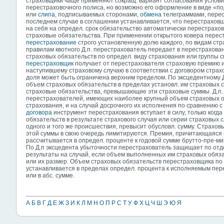
страховщики чаще применяют сокращ. вариант согласования условий
перестраховочного полиса, но возможно его оформление в виде «по
или
слипа
, подписываемых сторонами,
обмена
телеграммами, перест
последнем случае в соглашении устанавливается, что перестраховщ
на себя на определ. срок обязательство автоматически перестрахо
страховые обязательства. При применении открытого ковера перес
перестрахование
строго установленную долю каждого, по видам стр
правилам квотного Д.п. перестрахователь передает в перестрахован
страховых обязательств по определ. виду страхования или группы с
перестраховщик
получает от перестрахователя страховую премию и
наступившему страховому случаю в соответствии с договором стра
доля может быть ограничена верхним пределом. По эксцедентному 
объем страховых обязательств в пределах установл. им страховых 
страховые обязательства, превышающие эти страховые суммы. Д.п
перестрахователей, имеющих наиболее крупный объем страховых о
страхования, и на случай досрочного их исполнения по сравнению 
договора
инструмент перестрахования вступает в силу, только когд
обязательств в результате страхового случая или серии страховых
одного и того же происшествия, превысит обусловл. сумму. Страхо
этой суммы в свою очередь лимитируются. Премия, причитающаяся 
рассчитывается в определ. проценте к годовой сумме брутто-пре-
По Д.п эксцедента убыточности перестрахователь защищает по от
результаты на случай, если объем выполненных им страховых обязат
или их размер. Объем страховых обязательств перестраховщика по 
устанавливается в пределах определ. процента к исполняемым пе
или в абс. сумме.
А
Б
В
Г
Д
Е
Ж
З
И
К
Л
М
Н
О
П
Р
С
Т
У
Ф
Х
Ц
Ч
Ш
Э
Ю
Я