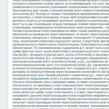
перестраховщиком, больше регулируются обычаями делового оборо
получило отражение в норме закона, устанавливающей, что к Д.п. 
применению в отношении страхования предпринимательского риска,
Законодатель дает право сторонам прежде всего самим устанавлива
исполнении Д.п. Исходя из правил страхования предпринимательск
застраховать у перестраховщика только свой предпринимательский р
делового оборота устанавливает дополнит. правила по реализации Д
могут быть как страховщики, осуществляющие помимо перестрахован
страховщики, занимающиеся исключительно перестрахованием, - 
Профессиональный перестраховщик не имеет права заключать дого
лицензией на проведение перестрахования, он может перестрахов
страховщика, связанные с любыми видами страхования. Страховщик
спец. разрешения (лицензии) надзорного органа. Существуют две 
(добровольное) и облигаторное (обязательное). Практикуются и см
облигаторные. По экономическому содержанию Д.п. может быть осн
суммы [квотные (англ. quota share treaty) и эксцедентные (англ. surpl
убытка [Д.п. эксцедента убытка (англ. excess of loss treaty) и эксцеден
excess loss ratio treaty)]. Д.п., основанные на принципе определени
пропорциональными (англ. proportional treaty), а Д.п., основанные н
непропорциональными (англ. non-proportional treaty). Д.п. заключа
отличаются большим разнообразием. Нет стандартного Д.п., к-рый 
Договоры по факультативному перестрахованию заключаются, как пра
неопределенный срок. Приняв решение о заключении Д.п., перестр
письменное
предложение
(слип), в к-ром указаны наименование и а
объекта страхования, риск,
страховая сумма
, условия страхования 
обязательств, оставляемых у себя страхователем. Перестраховщик
перестрахователя дополнит, информацию. В случае согласия заключ
слипе долю или сумму, к-рую готов принять, и ставит свою подпись 
направляет данному перестраховщику более подробное уведомлени
суммы его участия в перестраховании. Перед окончательным соглас
посылает перестраховщику копию перестраховочного полиса (или сп
направленными данными указывается размер премии, передаваемой