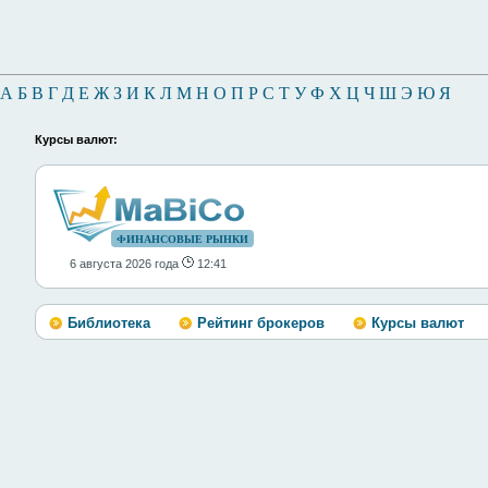
А
Б
В
Г
Д
Е
Ж
З
И
К
Л
М
Н
О
П
Р
С
Т
У
Ф
Х
Ц
Ч
Ш
Э
Ю
Я
Курсы валют:
ФИНАНСОВЫЕ РЫНКИ
6 августа 2026 года
12:41
Библиотека
Рейтинг брокеров
Курсы валют