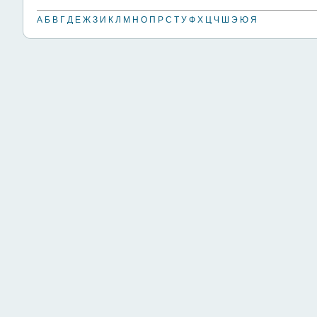
А
Б
В
Г
Д
Е
Ж
З
И
К
Л
М
Н
О
П
Р
С
Т
У
Ф
Х
Ц
Ч
Ш
Э
Ю
Я