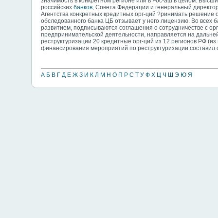
значимость в конкретном регионе или в Рос-аш в целом. Высш
российских
банков
, Совета Федерации и генеральный директор
Агентства конкретных кредитных орг-ций ?ринимать решение о
обследованного банка ЦБ отзывает у него лицензию. Во всех 
развитием, подписываются соглашения о сотрудничестве с ор
предпринимательской деятельности, направляется на дальней
реструктуризации 20 кредитные орг-ций из 12 регионов РФ (из
финансирования мероприятий по реструктуризации составил о
А
Б
В
Г
Д
Е
Ж
З
И
К
Л
М
Н
О
П
Р
С
Т
У
Ф
Х
Ц
Ч
Ш
Э
Ю
Я