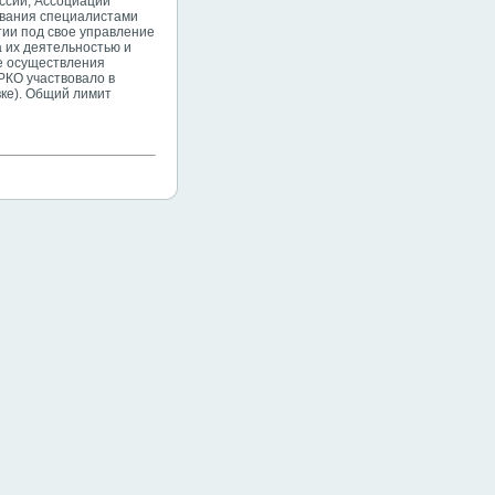
оссии, Ассоциации
дования специалистами
тии под свое управление
а их деятельностью и
е осуществления
РКО участвовало в
вке). Общий лимит