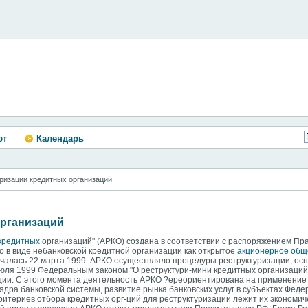
ют
Календарь
уризации кредитных организаций
организаций
кредитных
организаций" (АРКО) создана в соответствии с распоряжением Пра
 в виде небанковской кредитной организации как открытое
акционерное общ
ачалась 22 марта 1999. АРКО осуществляло процедуры реструктуризации, ос
июля 1999 Федеральным законом "О реструктури-мини кредитных организаций
ции. С этого момента деятельность АРКО ?ереориентирована на применени
ядра банковской системы, развитие рынка банковских услуг в субъектах Фед
ритериев отбора кредитных орг-ций для реструктуризации лежит их экономич