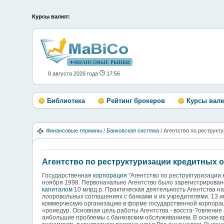
Курсы валют:
ФИНАНСОВЫЕ РЫНКИ
8 августа 2026 года
17:56
Библиотека
Рейтинг брокеров
Курсы вал
Финансовые термины
/
Банковская система
/ Агентство по реструкт
Агентство по реструктуризации кредитных 
Государственная
корпорация
"Агентство по реструктуризации
ноября 1998. Первоначально Агентство было зарегистрировано
капиталом
10 млрд р. Практическая деятельность Агентства н
лооровольных соглашениях с банками и их учредителями. 13 
коммерческую организацию в форме государственной корпора
«роиедур. Основная цель работы Агентства - восста-?овление 
аибольшие проблемы с банковским обслуживанием. В основе к