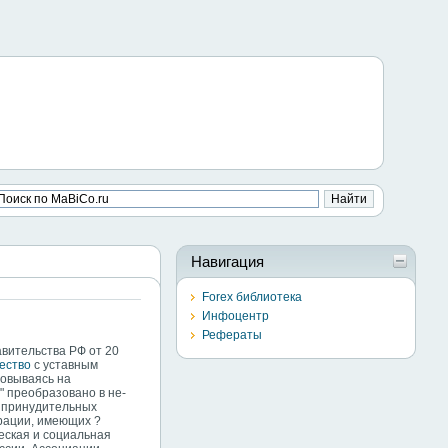
Навигация
Forex библиотека
Инфоцентр
Рефераты
вительства РФ от 20
ество
с уставным
новываясь на
" преобразовано в не-
е принудительных
ерации, имеющих ?
еская и социальная