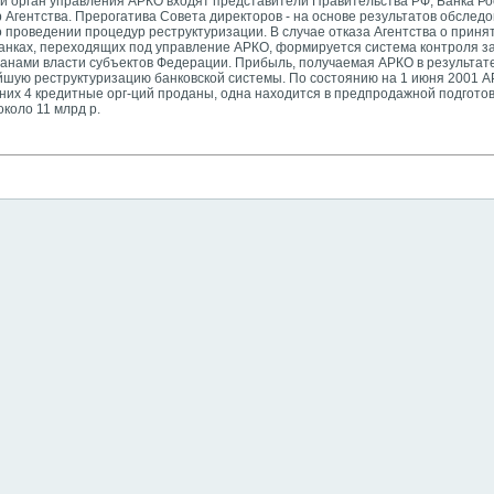
ий орган управления АРКО входят представители Правительства РФ, Банка Р
 Агентства. Прерогатива Совета директоров - на основе результатов обсле
 проведении процедур реструктуризации. В случае отказа Агентства о приня
банках, переходящих под управление АРКО, формируется система контроля з
ганами власти субъектов Федерации. Прибыль, получаемая АРКО в результат
шую реструктуризацию банковской системы. По состоянию на 1 июня 2001 А
 них 4 кредитные орг-ций проданы, одна находится в предпродажной подгото
коло 11 млрд р.