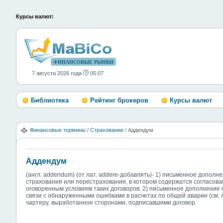
Курсы валют:
ФИНАНСОВЫЕ РЫНКИ
7 августа 2026 года
05:07
Библиотека
Рейтинг брокеров
Курсы валют
Финансовые термины
/
Страхование
/ Аддендум
Аддендум
(англ. addendum) (от лат. addere-добавлять)- 1) письменное допол
страхования или перестрахования, в котором содержатся согласов
оговоренным условиям таких договоров; 2) письменное дополнение
связи с обнаруженными ошибками в расчетах по общей аварии (см. А
чартеру, выработанное сторонами, подписавшими договор.