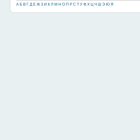
А
Б
В
Г
Д
Е
Ж
З
И
К
Л
М
Н
О
П
Р
С
Т
У
Ф
Х
Ц
Ч
Ш
Э
Ю
Я